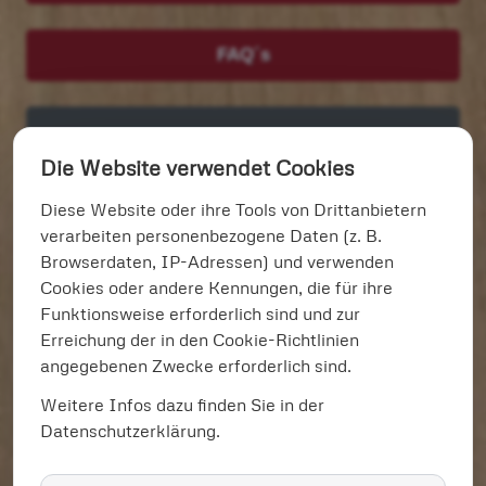
FAQ´s
Wir suchen laufend Rundholz
Die Website verwendet Cookies
und Bäume > 60 cm Ø
Diese Website oder ihre Tools von Drittanbietern
verarbeiten personenbezogene Daten (z. B.
Unsere Leistungen:
Browserdaten, IP-Adressen) und verwenden
Cookies oder andere Kennungen, die für ihre
Tische und Theken Unikate
(Schwerpunkt)
Funktionsweise erforderlich sind und zur
Massivholz Holzhandel
Erreichung der in den Cookie-Richtlinien
Mobiles Sägewerk
angegebenen Zwecke erforderlich sind.
Baumfällungen/Baumpflege
Weitere Infos dazu finden Sie in der
Ausbildungen/Weiterbildungen:
Datenschutzerklärung.
Dipl. Holzbetriebswirt, ASBaum I,
SKT A/B