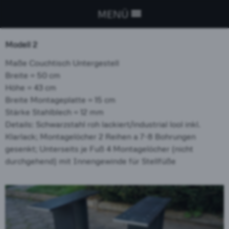
MENÜ
Modell 2
Maße Couchtisch Untergestell
Breite = 50 cm
Höhe = 43 cm
Breite Montageplatte = 15 cm
Stärke Stahlblech = 12 mm
Details: Schwarzstahl roh lackiert/industrial lool inkl.
Klarlack; Montagelöcher 2 Reihen a 7-8 Bohrungen
gesenkt; Unterseits je Fuß 4 Montagelöcher (nicht
durchgehend) mit Innengewinde für Stellfüße