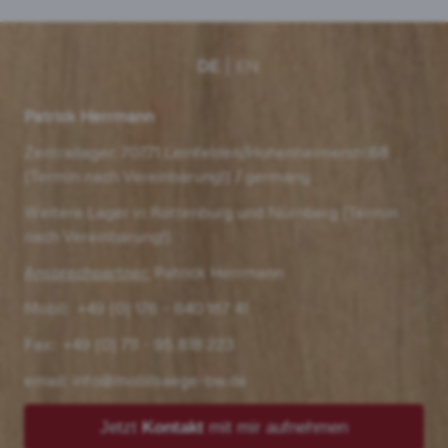
DE
EN
Patrick
Herrmann
Zentrallager: 70771 Leinfelden/Hohenheimerstr.68
(Termin nach Vereinbarung!) / germany
Weitere Lager in Rottenburg und Nürnberg (Termin
nach Vereinbarung!)
Ansprechpartner:
Patrick Herrmann
Mobil:
+49 (0) 176 – 640 187 41
Fax: +49 (0) 711 - 95 818 223
email:
info@mobilsaege-bw.de
Jetzt
Kontakt
mit mir aufnehmen