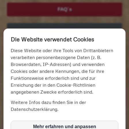
FAQ´s
Wir suchen laufend Rundholz
Die Website verwendet Cookies
und Bäume > 60 cm Ø
Diese Website oder ihre Tools von Drittanbietern
verarbeiten personenbezogene Daten (z. B.
Unsere Leistungen:
Browserdaten, IP-Adressen) und verwenden
Cookies oder andere Kennungen, die für ihre
Tische und Theken Unikate
(Schwerpunkt)
Funktionsweise erforderlich sind und zur
Massivholz Holzhandel
Erreichung der in den Cookie-Richtlinien
Mobiles Sägewerk
angegebenen Zwecke erforderlich sind.
Baumfällungen/Baumpflege
Weitere Infos dazu finden Sie in der
Ausbildungen/Weiterbildungen:
Datenschutzerklärung.
Dipl. Holzbetriebswirt, ASBaum I,
SKT A/B
© 2017
Mobilsägewerk Baden-Württemberg
|
Mehr erfahren und anpassen
inCMS