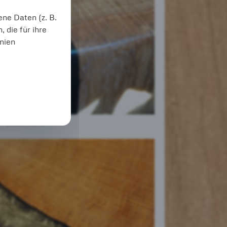
ne Daten (z. B.
die für ihre
inien
Detail Kante