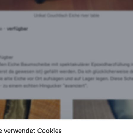
Unikat Couchtisch Eiche river table
le -
verfügbar
fügbar
ßen Eiche Baumscheibe mit spektakulärer Epoxidharzfüllung 
rst da gewesen ist) gefällt werden. Da ich glücklicherweise
e alte Eiche vor Ort aufsägen und auf Lager legen. Diese Sch
 - zu einem echten Hingucker "avanciert".
e verwendet Cookies