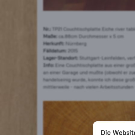
Nr.:
TP21 Couchtischplatte Eiche river tab
Maße:
ca.88cm Durchmesser x 5 cm
Herkunft:
Nürnberg
Fälldatum:
2015
Lager-Standort:
Stuttgart-Leinfelden, ver
Info:
Eine Couchtischplatte aus einer gro
an einer Garage und mußte (obwohl er zue
handelseinig wurde, konnte ich diese groß
mittlerweile - nach vielen Arbeitsstunden
Die Websit