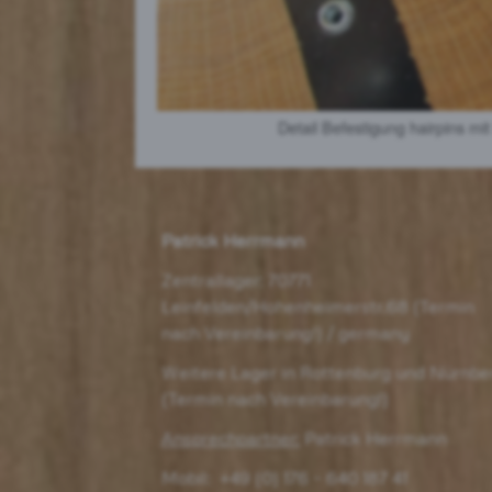
Detail Befestigung hairpins m
Patrick
Herrmann
Zentrallager: 70771
Leinfelden/Hohenheimerstr.68 (Termin
nach Vereinbarung!) / germany
Weitere Lager in Rottenburg und Nürnbe
(Termin nach Vereinbarung!)
Ansprechpartner:
Patrick Herrmann
Mobil:
+49 (0) 176 – 640 187 41