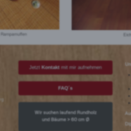
it Rampamuffen
Eic
Un
Jetzt
Kontakt
mit mir aufnehmen
FAQ´s
rg
Wir suchen laufend Rundholz
Au
und Bäume > 60 cm Ø
Di