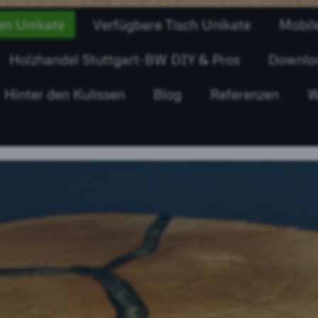
en Unikate
Verfügbare Tisch Unikate
Mobil
Holzhandel Stuttgart-BW DIY & Pros
Downlo
Hinter den Kulissen
Blog
Referenzen
W