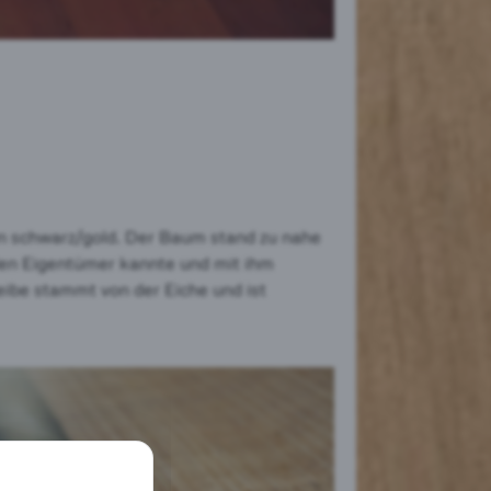
in schwarz/gold. Der Baum stand zu nahe
 den Eigentümer kannte und mit ihm
eibe stammt von der Eiche und ist