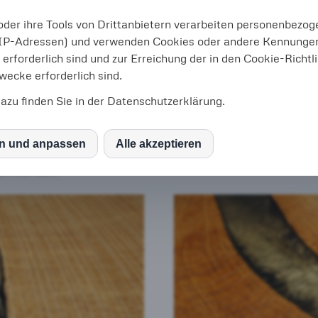
der ihre Tools von Drittanbietern verarbeiten personenbezoge
IP-Adressen) und verwenden Cookies oder andere Kennungen, 
erforderlich sind und zur Erreichung der in den Cookie-Richtl
ecke erforderlich sind.
azu finden Sie in der Datenschutzerklärung.
en und anpassen
Alle akzeptieren
S
n river table
mo (Piwik)
ube
leMaps