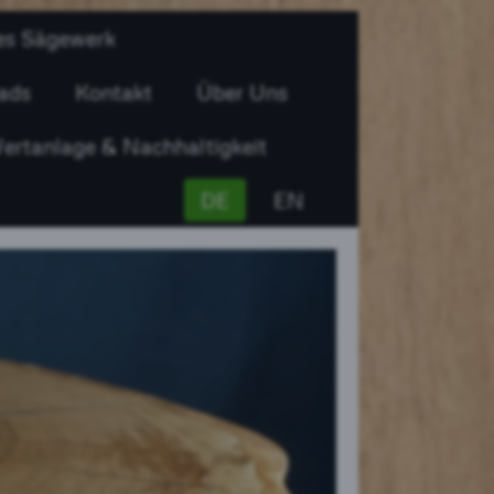
es Sägewerk
ads
Kontakt
Über Uns
ertanlage & Nachhaltigkeit
DE
EN