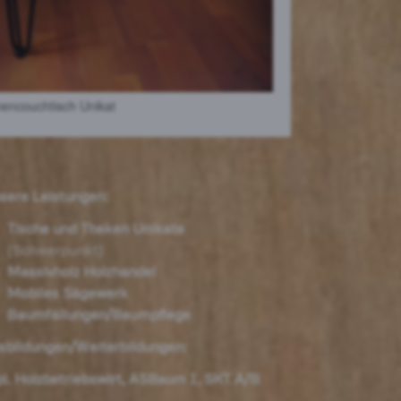
hencouchtisch Unikat
sere Leistungen:
Tische und Theken Unikate
(Schwerpunkt)
Massivholz Holzhandel
Mobiles Sägewerk
Baumfällungen/Baumpflege
sbildungen/Weiterbildungen:
pl. Holzbetriebswirt, ASBaum I,
SKT A/B