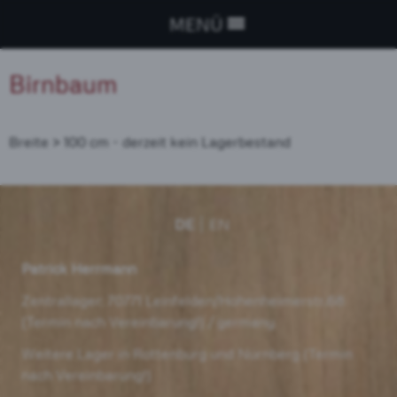
MENÜ
Birnbaum
Breite > 100 cm - derzeit kein Lagerbestand
DE
EN
Patrick
Herrmann
Zentrallager: 70771 Leinfelden/Hohenheimerstr.68
(Termin nach Vereinbarung!) / germany
Weitere Lager in Rottenburg und Nürnberg (Termin
nach Vereinbarung!)