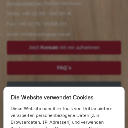
Ansprechpartner:
Patrick Herrmann
Mobil:
+49 (0) 176 – 640 187 41
Fax: +49 (0) 711 - 95 818 223
email:
info@mobilsaege-bw.de
Jetzt
Kontakt
mit mir aufnehmen
FAQ´s
Wir suchen laufend Rundholz
Die Website verwendet Cookies
und Bäume > 60 cm Ø
Diese Website oder ihre Tools von Drittanbietern
verarbeiten personenbezogene Daten (z. B.
Unsere Leistungen:
Browserdaten, IP-Adressen) und verwenden